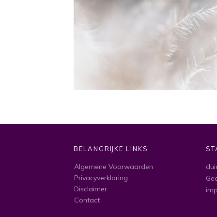
BELANGRIJKE LINKS
ST
Algemene Voorwaarden
dui
Privacyverklaring
Gee
Disclaimer
im
Contact