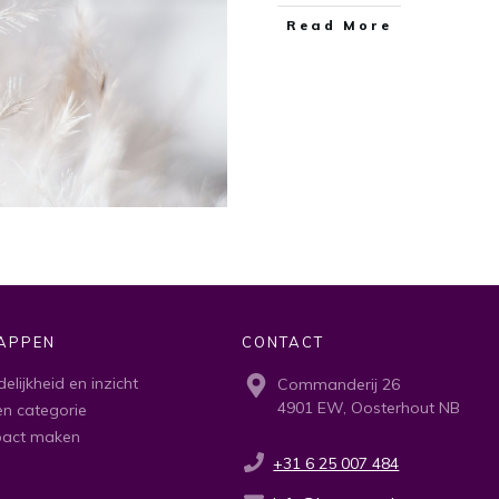
​Read More
APPEN
CONTACT
delijkheid en inzicht
Commanderij 26
4901 EW, Oosterhout NB
n categorie
pact maken
+31 6 25 007 484