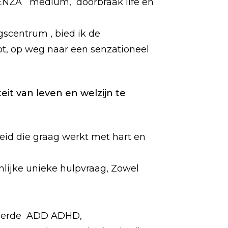
ESENZA medium, doorbraak life en
ngscentrum , bied ik de
bt, op weg naar een senzationeel
teit van leven en welzijn te
heid die graag werkt met hart en
lijke unieke hulpvraag, Zowel
steerde ADD ADHD,