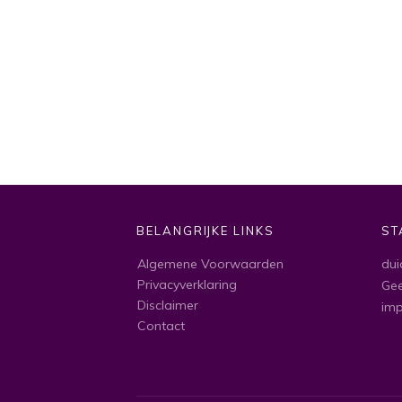
BELANGRIJKE LINKS
ST
Algemene Voorwaarden
dui
Privacyverklaring
Gee
Disclaimer
im
Contact