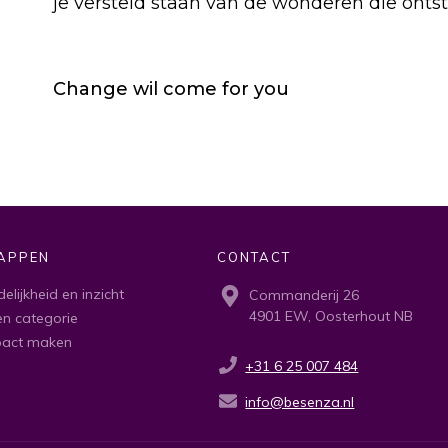
je versteld staan van de wonderen die onts
Change wil come for you
APPEN
CONTACT
delijkheid en inzicht
Commanderij 26
4901 EW, Oosterhout NB
n categorie
pact maken
+31 6 25 007 484
info@besenza.nl