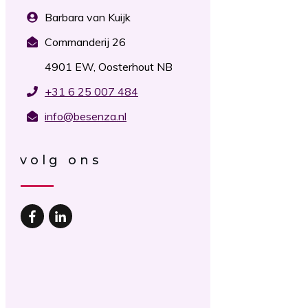
Barbara van Kuijk
Commanderij 26
4901 EW, Oosterhout NB
+31 6 25 007 484
info@besenza.nl
volg ons